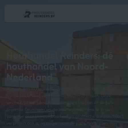
Navigatie
overslaan
Houthandel Reinders: dé
houthandel van Noord-
Nederland
.
Al meer dan 80 jaar is Houthandel Reinders hét adres in
Noord-Nederland voor hout en bouwmaterialen. Onze
service is uit het juiste hout gesneden: klanten uit de hele
provincie Groningen en daarbuiten weten ons te vinden
vanwege onze betrouwbaarheid en praktische aanpak. Wat
uw project ook is, wij zorgen voor de juiste materialen, op