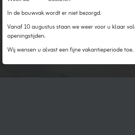
wat we voor uw project kunnen betekenen? Neem dan gerust
contact met ons op of kom langs bij ons in Ten Post. Ons
In de bouwvak wordt er niet bezorgd.
team staat voor u klaar met persoonlijk advies, een scherp
aanbod en de service die u van een echte houthandel mag
Vanaf 10 augustus staan we weer voor u klaar vo
verwachten. Uw project begint bij Houthandel Reinders!
openingstijden.
Ontdek onze groothandel
Wij wensen u alvast een fijne vakantieperiode toe.