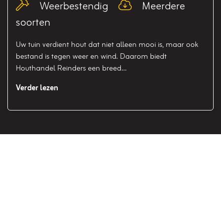
Blog_field_Type
Blog_field_Soort
Weerbestendig
Meerdere
soorten
Uw tuin verdient hout dat niet alleen mooi is, maar ook
bestand is tegen weer en wind. Daarom biedt
Houthandel Reinders een breed…
Verder lezen