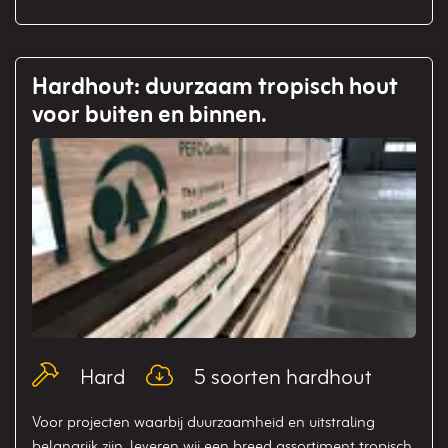
Hardhout: duurzaam tropisch hout
voor buiten en binnen.
Blog_field_Type
Blog_field_Soort
Hard
5 soorten hardhout
Voor projecten waarbij duurzaamheid en uitstraling
belangrijk zijn, leveren wij een breed assortiment tropisch