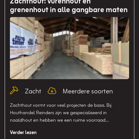
Zachthout: vurenhout en
grenenhout in alle gangbare maten
Blog_field_Type
Blog_field_Soort
Zacht
Meerdere soorten
Zachthout vormt voor veel projecten de basis. Bij
Houthandel Reinders zijn we gespecialiseerd in
naaldhout en hebben we een ruime voorraad…
Verder lezen